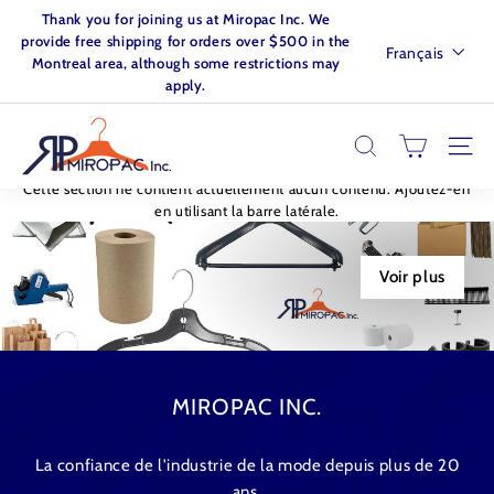
Passer
Thank you for joining us at Miropac Inc. We
au
Diaporama
provide free shipping for orders over $500 in the
Langue
Français
contenu
Pause
Montreal area, although some restrictions may
apply.
M
I
RECHERCHER
NAVI
R
Cette section ne contient actuellement aucun contenu. Ajoutez-en
O
en utilisant la barre latérale.
P
A
Voir plus
C.
I
N
C
MIROPAC INC.
La confiance de l'industrie de la mode depuis plus de 20
ans.